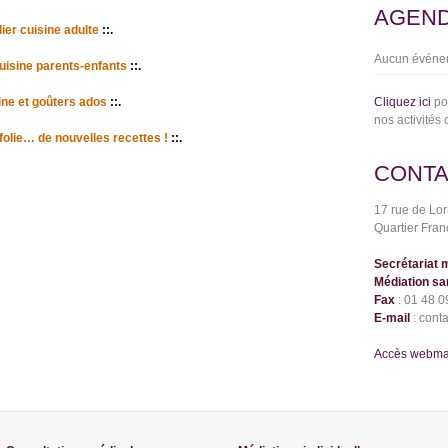
AGEN
ier cuisine adulte
::.
Aucun événem
cuisine parents-enfants
::.
ne et goûters ados
::.
Cliquez ici
po
nos activités 
folie… de nouvelles recettes !
::.
CONT
17 rue de Lor
Quartier Franc
Secrétariat 
Médiation sa
Fax
: 01 48 0
E-mail
: cont
Accès webmail