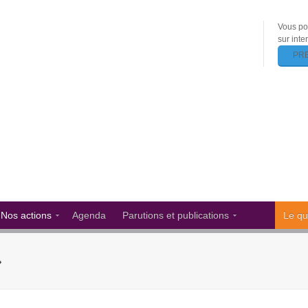
Vous po
sur inte
PR
Nos actions
Agenda
Parutions et publications
Le qu
»