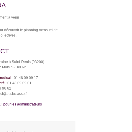
DA
ent à venir
ur découvrir le planning mensuel de
collectives.
ACT
raine à Saint-Denis (93200)
 Moisin - Bel Air
médical
: 01 48 09 09 17
nté
: 01 48 09 09 01
9 96 62
act@acsbe.asso.fr
 pour les administrateurs