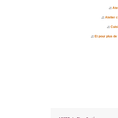
.::
Atel
.::
Atelier 
.::
Cuisi
.::
Et pour plus de 